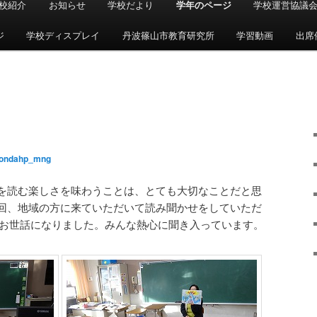
校紹介
お知らせ
学校だより
学年のページ
学校運営協議
ジ
学校ディスプレイ
丹波篠山市教育研究所
学習動画
出席
ondahp_mng
を読む楽しさを味わうことは、とても大切なことだと思
回、地域の方に来ていただいて読み聞かせをしていただ
)にお世話になりました。みんな熱心に聞き入っています。