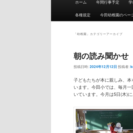
ホーム
年間行事予定
学
イ
ン
各種規定
今田幼稚園のペー
メ
ニ
ュ
「
幼稚園
」カテゴリーアーカイブ
ー
朝の読み聞かせ
投稿日時:
2024年12月12日
投稿者:
k
子どもたちが本に親しみ、本
います。今田小では、毎月一
いています。今月は5日(木