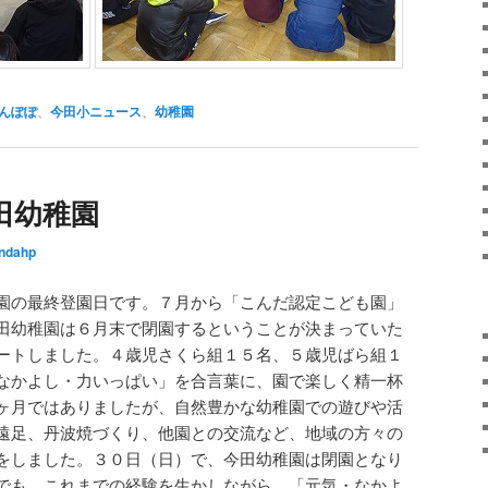
んぽぽ
、
今田小ニュース
、
幼稚園
田幼稚園
ndahp
園の最終登園日です。７月から「こんだ認定こども園」
田幼稚園は６月末で閉園するということが決まっていた
ートしました。４歳児さくら組１５名、５歳児ばら組１
なかよし・力いっぱい」を合言葉に、園で楽しく精一杯
ヶ月ではありましたが、自然豊かな幼稚園での遊びや活
遠足、丹波焼づくり、他園との交流など、地域の方々の
をしました。３０日（日）で、今田幼稚園は閉園となり
でも、これまでの経験を生かしながら、「元気・なかよ