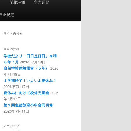
会
学校評価
学力調査
停止規定
サイト内検索
最近の投稿
学校だより「日日是好日」令和
８年７月
2026年7月18日
自然学校体験報告（５年）
2026
年7月18日
１学期終了！いよいよ夏休み！
2026年7月17日
夏休みに向けて校外児童会
2026
年7月17日
第１回道徳教育小中合同研修
2026年7月11日
アーカイブ