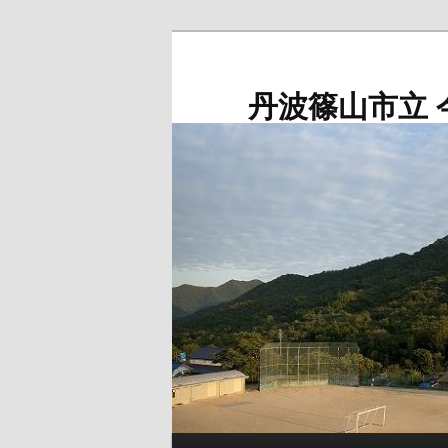
メ
サ
イ
ブ
ン
コ
丹波篠山市立 
コ
ン
ン
テ
テ
ン
ン
ツ
ツ
へ
へ
移
移
動
動
メ