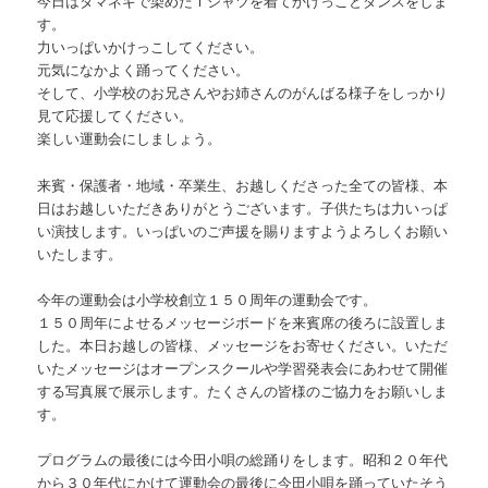
今日はタマネギで染めたＴシャツを着てかけっことダンスをしま
す。
力いっぱいかけっこしてください。
元気になかよく踊ってください。
そして、小学校のお兄さんやお姉さんのがんばる様子をしっかり
見て応援してください。
楽しい運動会にしましょう。
来賓・保護者・地域・卒業生、お越しくださった全ての皆様、本
日はお越しいただきありがとうございます。子供たちは力いっぱ
い演技します。いっぱいのご声援を賜りますようよろしくお願い
いたします。
今年の運動会は小学校創立１５０周年の運動会です。
１５０周年によせるメッセージボードを来賓席の後ろに設置しま
した。本日お越しの皆様、メッセージをお寄せください。いただ
いたメッセージはオープンスクールや学習発表会にあわせて開催
する写真展で展示します。たくさんの皆様のご協力をお願いしま
す。
プログラムの最後には今田小唄の総踊りをします。昭和２０年代
から３０年代にかけて運動会の最後に今田小唄を踊っていたそう