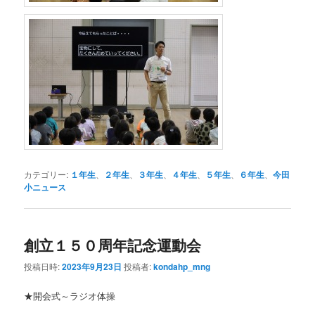
カテゴリー:
１年生
、
２年生
、
３年生
、
４年生
、
５年生
、
６年生
、
今田
小ニュース
創立１５０周年記念運動会
投稿日時:
2023年9月23日
投稿者:
kondahp_mng
★開会式～ラジオ体操