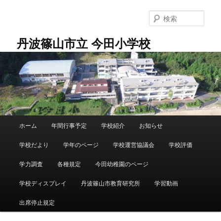
メ
サ
イ
ブ
検
ン
コ
索
コ
ン
丹波篠山市立 今田小学校
ン
テ
テ
ン
ン
ツ
ツ
へ
へ
移
移
動
動
メ
ホーム
年間行事予定
学校紹介
お知らせ
イ
ン
学校だより
学年のページ
学校運営協議会
学校評価
メ
ニ
学力調査
各種規定
今田幼稚園のページ
ュ
ー
学校ディスプレイ
丹波篠山市教育研究所
学習動画
出席停止規定