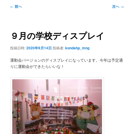
投
←
前へ
次へ
→
稿
ナ
ビ
ゲ
９月の学校ディスプレイ
ー
シ
投稿日時:
2020年9月14日
投稿者:
kondahp_mng
ョ
ン
運動会バージョンのディスプレイになっています。今年は予定通
りに運動会ができたらいいな！