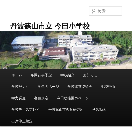
メ
イ
検
ン
索
コ
丹波篠山市立 今田小学校
ン
テ
ン
ツ
へ
移
動
メ
ホーム
年間行事予定
学校紹介
お知らせ
イ
ン
学校だより
学年のページ
学校運営協議会
学校評価
メ
ニ
学力調査
各種規定
今田幼稚園のページ
ュ
ー
学校ディスプレイ
丹波篠山市教育研究所
学習動画
出席停止規定