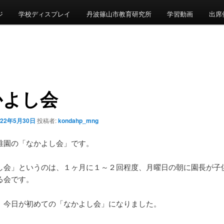
ジ
学校ディスプレイ
丹波篠山市教育研究所
学習動画
出席
かよし会
022年5月30日
投稿者:
kondahp_mng
稚園の「なかよし会」です。
し会」というのは、１ヶ月に１～２回程度、月曜日の朝に園長が子
る会です。
、今日が初めての「なかよし会」になりました。