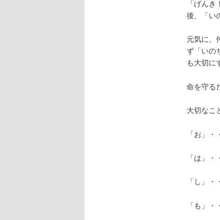
「げんき
後、「い
元気に、
ず「いの
も大切に
命を守る
大切なこ
「お」・
「は」・
「し」・
「も」・