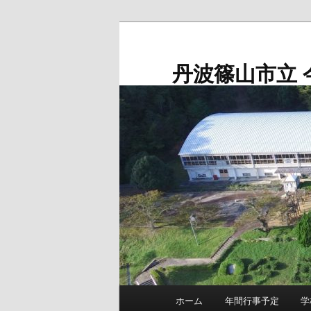
メ
イ
ン
丹波篠山市立 
コ
ン
テ
ン
ツ
へ
移
動
メ
ホーム
年間行事予定
学
イ