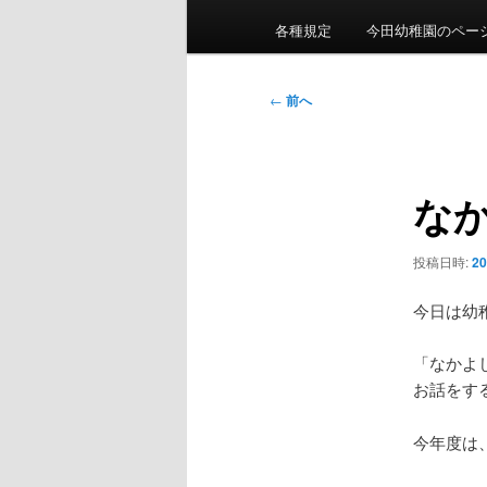
ン
各種規定
今田幼稚園のペー
メ
ニ
投
←
前へ
ュ
稿
ー
ナ
ビ
な
ゲ
ー
シ
投稿日時:
2
ョ
ン
今日は幼
「なかよ
お話をす
今年度は