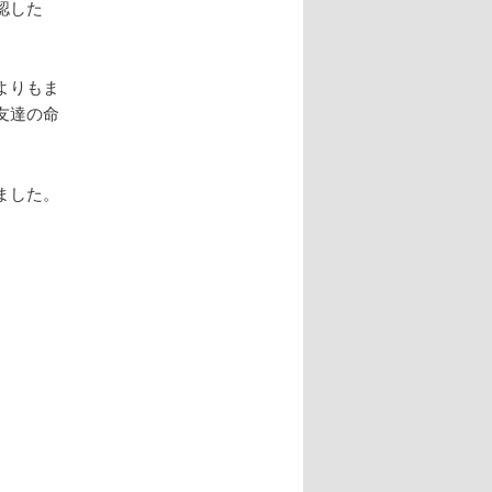
認した
よりもま
友達の命
ました。