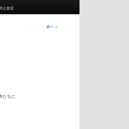
停止規定
次へ
→
供たちに