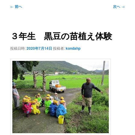
投
←
前へ
次へ
→
稿
ナ
ビ
ゲ
３年生 黒豆の苗植え体験
ー
シ
投稿日時:
2020年7月14日
投稿者:
kondahp
ョ
ン