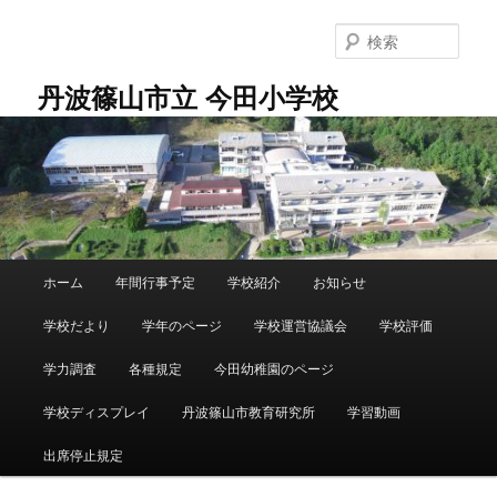
メ
イ
検
ン
索
コ
丹波篠山市立 今田小学校
ン
テ
ン
ツ
へ
移
動
メ
ホーム
年間行事予定
学校紹介
お知らせ
イ
ン
学校だより
学年のページ
学校運営協議会
学校評価
メ
ニ
学力調査
各種規定
今田幼稚園のページ
ュ
ー
学校ディスプレイ
丹波篠山市教育研究所
学習動画
出席停止規定